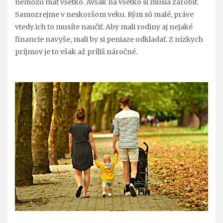
nemôžu mať všetko. Avšak na všetko si musia zarobiť.
Samozrejme v neskoršom veku. Kým sú malé, práve
vtedy ich to musíte naučiť.
Aby mali rodiny aj nejaké
financie navyše, mali by si peniaze odkladať. Z nízkych
príjmov je to však až príliš náročné.