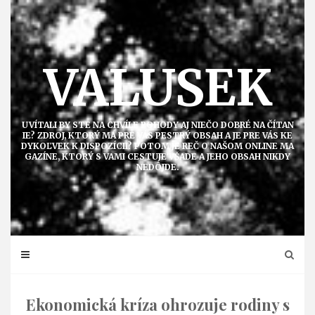
Přejít
k
obsahu
VALUSEK
UVÍTALI BY STE NA CHVÍLE POHODY AJ NIEČO DOBRÉ NA ČÍTAN
IE? ZDROJ, KTORÝ MÁ PRE VÁS PESTRÝ OBSAH A JE PRE VÁS KE
DYKOĽVEK K DISPOZÍCII? POTOM JE REČ O NAŠOM ONLINE MA
GAZÍNE, KTORÝ S VAMI CESTUJE VŠADE A JEHO OBSAH NIKDY
NEDÔJDE.
Ekonomická kríza ohrozuje rodiny s