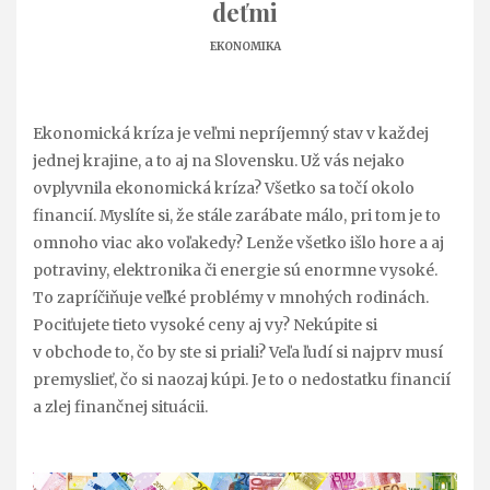
deťmi
EKONOMIKA
Ekonomická kríza je veľmi nepríjemný stav v každej
jednej krajine, a to aj na Slovensku. Už vás nejako
ovplyvnila ekonomická kríza? Všetko sa točí okolo
financií. Myslíte si, že stále zarábate málo, pri tom je to
omnoho viac ako voľakedy? Lenže všetko išlo hore a aj
potraviny, elektronika či energie sú enormne vysoké.
To zapríčiňuje veľké problémy v mnohých rodinách.
Pociťujete tieto vysoké ceny aj vy? Nekúpite si
v obchode to, čo by ste si priali?
Veľa ľudí si najprv musí
premyslieť, čo si naozaj kúpi. Je to o nedostatku financií
a zlej finančnej situácii.