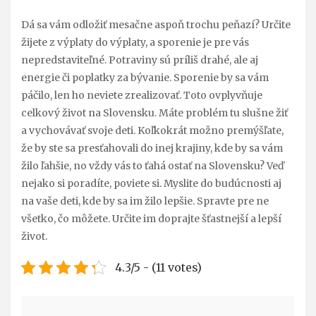
Dá sa vám odložiť mesačne aspoň trochu peňazí? Určite
žijete z výplaty do výplaty, a sporenie je pre vás
nepredstaviteľné. Potraviny sú príliš drahé, ale aj
energie či poplatky za bývanie. Sporenie by sa vám
páčilo, len ho neviete zrealizovať. Toto ovplyvňuje
celkový život na Slovensku.
Máte problém tu slušne žiť
a vychovávať svoje deti. Koľkokrát možno premýšľate,
že by ste sa presťahovali do inej krajiny, kde by sa vám
žilo ľahšie, no vždy vás to ťahá ostať na Slovensku? Veď
nejako si poradíte, poviete si. Myslite do budúcnosti aj
na vaše deti, kde by sa im žilo lepšie. Spravte pre ne
všetko, čo môžete. Určite im doprajte šťastnejší a lepší
život.
4.3/5 - (11 votes)