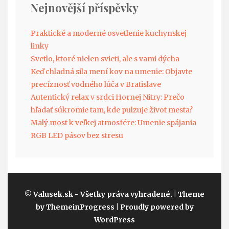
Nejnovější příspěvky
Praktické a moderné osvetlenie kuchynskej
linky
Svetlo, ktoré nielen svieti, ale s vami dýcha
Keď chladná sila mení kov na umenie: Objavte
precíznosť vodného lúča v Bratislave
Autentický relax v srdci Hornej Nitry: Prečo
hľadať súkromie tam, kde pulzuje život mesta?
Malý most k veľkej atmosfére: Umenie spájania
RGB LED pásov bez stresu
© Valusek.sk - Všetky práva vyhradené.
| Theme
by ThemeinProgress
| Proudly powered by
WordPress