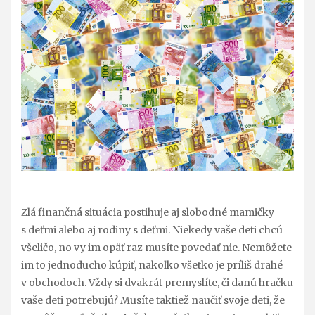
Zlá finančná situácia postihuje aj slobodné mamičky
s deťmi alebo aj rodiny s deťmi. Niekedy vaše deti chcú
všeličo, no vy im opäť raz musíte povedať nie. Nemôžete
im to jednoducho kúpiť, nakoľko všetko je príliš drahé
v obchodoch. Vždy si dvakrát premyslíte, či danú hračku
vaše deti potrebujú? Musíte taktiež naučiť svoje deti, že