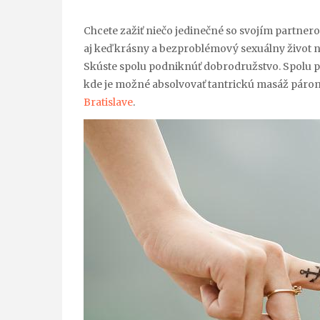
Chcete zažiť niečo jedinečné so svojím partnero
aj keď krásny a bezproblémový sexuálny život ni
Skúste spolu podniknúť dobrodružstvo. Spolu p
kde je možné absolvovať tantrickú masáž párom.
Bratislave
.