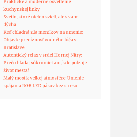
Praktické a moderné osvetlenie
kuchynskej linky
Svetlo, ktoré nielen svieti, ale s vami
dýcha
Keď chladná sila mení kov na umenie:
Objavte precíznosť vodného lúča v
Bratislave
Autentický relax v srdci Hornej Nitry:
Prečo hľadať súkromie tam, kde pulzuje
život mesta?
Malý most k veľkej atmosfére: Umenie
spájania RGB LED pásov bez stresu