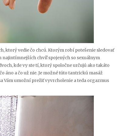
h, ktorý vedie čo chcú. Ktorým robí potešenie sledovať
ch najintímnejších chvíľ spojených so sexuálnym
och, kde vy ste tí, ktorý spoločne určujú ako takáto
 čo áno a čo už nie. Je možné túto tantrickú masáž
 sa Vám umožní prežiť vyvrcholenie a teda orgazmus