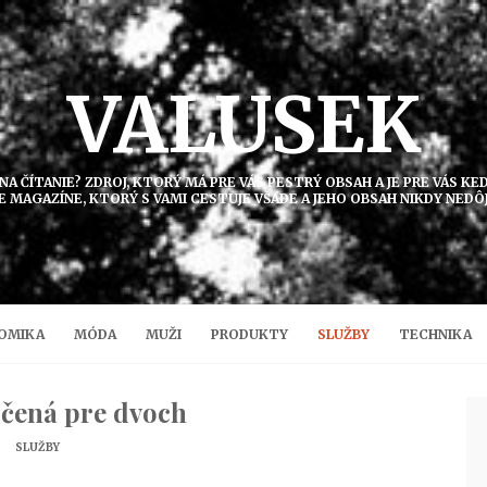
VALUSEK
 NA ČÍTANIE? ZDROJ, KTORÝ MÁ PRE VÁS PESTRÝ OBSAH A JE PRE VÁS K
E MAGAZÍNE, KTORÝ S VAMI CESTUJE VŠADE A JEHO OBSAH NIKDY NEDÔ
OMIKA
MÓDA
MUŽI
PRODUKTY
SLUŽBY
TECHNIKA
čená pre dvoch
SLUŽBY