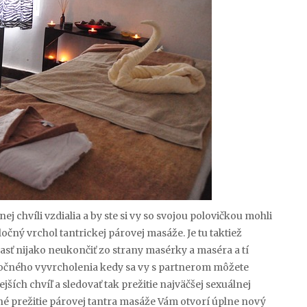
 chvíli vzdialia a by ste si vy so svojou polovičkou mohli
očný vrchol tantrickej párovej masáže. Je tu taktiež
sť nijako neukončiť zo strany masérky a maséra a tí
oločného vyvrcholenia kedy sa vy s partnerom môžete
ších chvíľ a sledovať tak prežitie najväčšej sexuálnej
é prežitie párovej tantra masáže Vám otvorí úplne nový