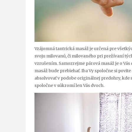
Vzájomná tantrická masáž je určená pre všetkýc
svoju milovanú, či milovaného pri prežívaní tý
vzrušením. Samozrejme párová masáž je o Vás dv
masáž bude prebiehať. Iba Vy spoločne si povite
absolvovať v podobe originálnej predohry, kde
spoločne v súkromí len Vás dvoch.