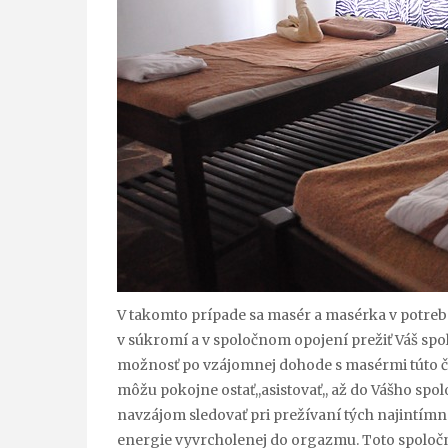
V takomto prípade sa masér a masérka v potrebnej
v súkromí a v spoločnom opojení prežiť Váš spol
možnosť po vzájomnej dohode s masérmi túto ča
môžu pokojne ostať,,asistovať,, až do Vášho sp
navzájom sledovať pri prežívaní tých najintímnej
energie vyvrcholenej do orgazmu. Toto spoločn