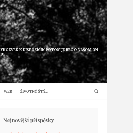
EDYKOĽVEK K DISPOZÍCII? POTOM JE REČ O NAŠOM ON
JDE.
WEB
ŽIVOTNÝ ŠTÝL
Nejnovější příspěvky