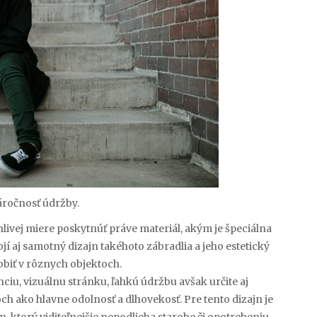
áročnosť údržby.
livej miere poskytnúť práve materiál, akým je špeciálna
jí aj samotný dizajn takéhoto zábradlia a jeho estetický
obiť v rôznych objektoch.
iu, vizuálnu stránku, ľahkú údržbu avšak určite aj
och ako hlavne odolnosť a dlhovekosť. Pre tento dizajn je