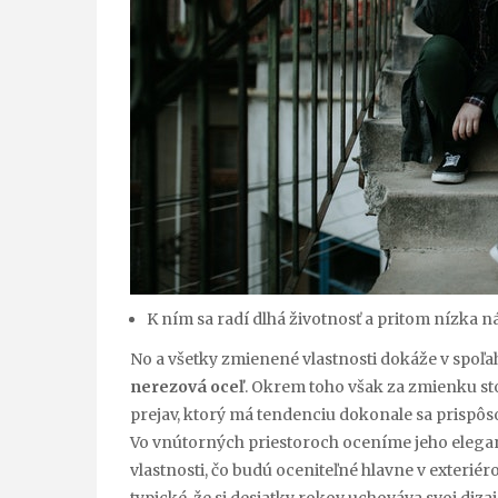
K ním sa radí dlhá životnosť a pritom nízka n
No a všetky zmienené vlastnosti dokáže v spoľah
nerezová oceľ
. Okrem toho však za zmienku sto
prejav, ktorý má tendenciu dokonale sa prispôs
Vo vnútorných priestoroch oceníme jeho eleganc
vlastnosti, čo budú oceniteľné hlavne v exteriér