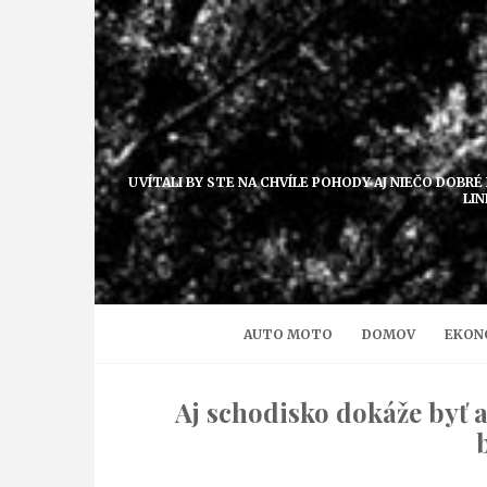
Přejít
k
obsahu
UVÍTALI BY STE NA CHVÍLE POHODY AJ NIEČO DOBRÉ
LIN
AUTO MOTO
DOMOV
EKON
Aj schodisko dokáže byť