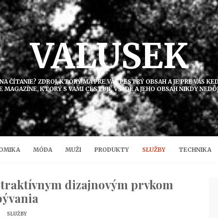
VALUSEK
 NA ČÍTANIE? ZDROJ, KTORÝ MÁ PRE VÁS PESTRÝ OBSAH A JE PRE VÁS K
E MAGAZÍNE, KTORÝ S VAMI CESTUJE VŠADE A JEHO OBSAH NIKDY NEDÔ
OMIKA
MÓDA
MUŽI
PRODUKTY
SLUŽBY
TECHNIKA
 atraktívnym dizajnovým prvkom
bývania
SLUŽBY