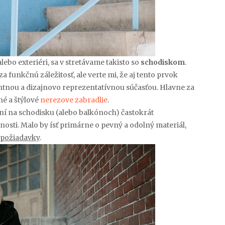
alebo exteriéri, sa v stretávame takisto so
schodiskom
.
funkčnú záležitosť, ale verte mi, že aj tento prvok
tnou a dizajnovo reprezentatívnou súčasťou. Hlavne za
é a štýlové
nerezove zabradlie
.
lní na schodisku (alebo balkónoch) častokrát
osti. Malo by ísť primárne o pevný a odolný materiál,
ie požiadavky
.