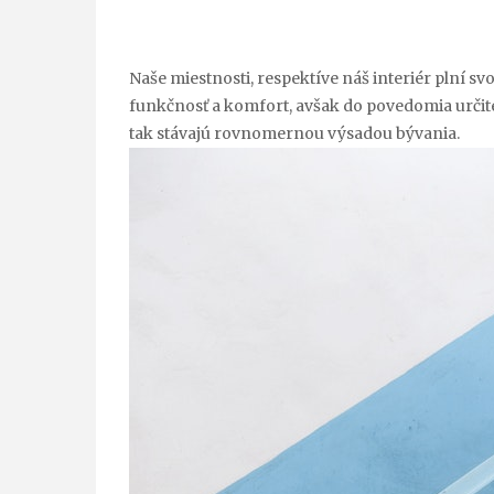
Naše miestnosti, respektíve náš interiér plní sv
funkčnosť a komfort, avšak do povedomia určite
tak stávajú rovnomernou výsadou bývania.