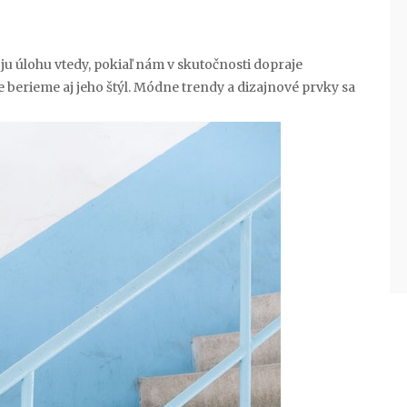
oju úlohu vtedy, pokiaľ nám v skutočnosti dopraje
 berieme aj jeho štýl. Módne trendy a dizajnové prvky sa