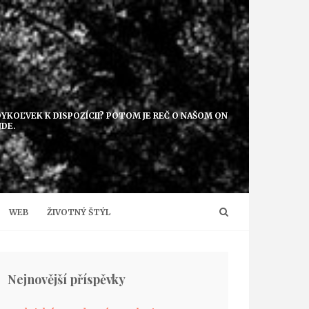
EDYKOĽVEK K DISPOZÍCII? POTOM JE REČ O NAŠOM ON
JDE.
WEB
ŽIVOTNÝ ŠTÝL
Nejnovější příspěvky