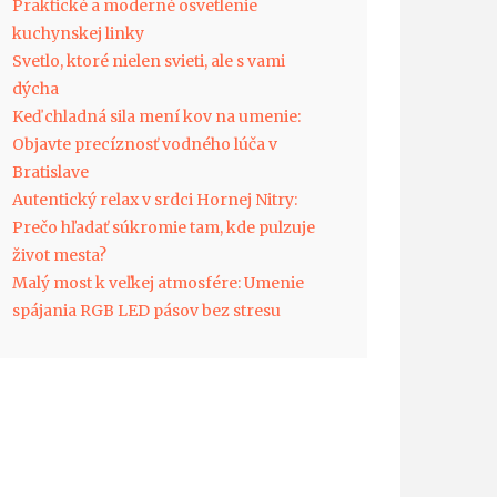
Praktické a moderné osvetlenie
kuchynskej linky
Svetlo, ktoré nielen svieti, ale s vami
dýcha
Keď chladná sila mení kov na umenie:
Objavte precíznosť vodného lúča v
Bratislave
Autentický relax v srdci Hornej Nitry:
Prečo hľadať súkromie tam, kde pulzuje
život mesta?
Malý most k veľkej atmosfére: Umenie
spájania RGB LED pásov bez stresu