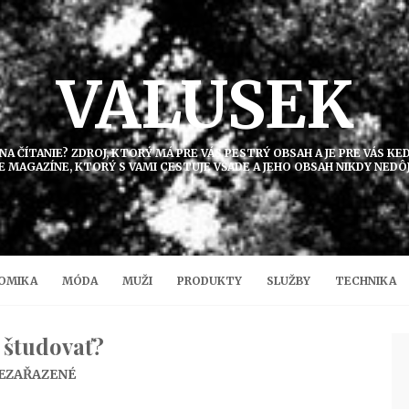
VALUSEK
 NA ČÍTANIE? ZDROJ, KTORÝ MÁ PRE VÁS PESTRÝ OBSAH A JE PRE VÁS K
E MAGAZÍNE, KTORÝ S VAMI CESTUJE VŠADE A JEHO OBSAH NIKDY NEDÔ
OMIKA
MÓDA
MUŽI
PRODUKTY
SLUŽBY
TECHNIKA
 študovať?
EZAŘAZENÉ