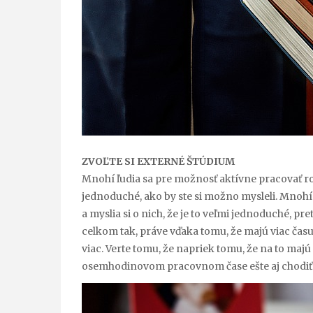
ZVOĽTE SI EXTERNÉ ŠTÚDIUM
Mnohí ľudia sa pre možnosť aktívne pracovať roz
jednoduché, ako by ste si možno mysleli. Mnohí
a myslia si o nich, že je to veľmi jednoduché, p
celkom tak, práve vďaka tomu, že majú viac čas
viac. Verte tomu, že napriek tomu, že na to majú
osemhodinovom pracovnom čase ešte aj chodiť 