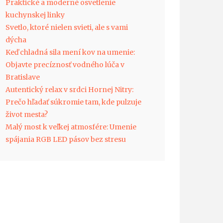
Praktické a moderné osvetlenie
kuchynskej linky
Svetlo, ktoré nielen svieti, ale s vami
dýcha
Keď chladná sila mení kov na umenie:
Objavte precíznosť vodného lúča v
Bratislave
Autentický relax v srdci Hornej Nitry:
Prečo hľadať súkromie tam, kde pulzuje
život mesta?
Malý most k veľkej atmosfére: Umenie
spájania RGB LED pásov bez stresu