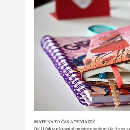
MÁTE NA TO ČAS A PENIAZE?
Ďalší faktor, ktorý si musíte uvedomiť je, že za