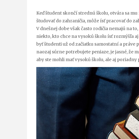
Keď študent skončí strednú školu, otvára sa mu 
študovať do zahraničia, môže ísť pracovať do zah
V dnešnej dobe však často rodičia nemajú na to,
niekto, kto chce na vysokú školu ísť rozmýšľa aj 
byť študenti už od začiatku samostatní a práve p
naozaj súrne potrebujete peniaze, je jasné, že 
aby ste mohli mať vysokú školu, ale aj poriadny