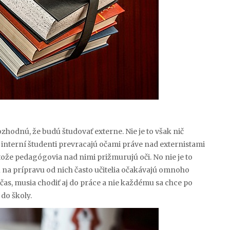
hodnú, že budú študovať externe. Nie je to však nič
 interní študenti prevracajú očami práve nad externistami
retože pedagógovia nad nimi prižmurujú oči. No nie je to
u na prípravu od nich často učitelia očakávajú omnoho
 čas, musia chodiť aj do práce a nie každému sa chce po
do školy.