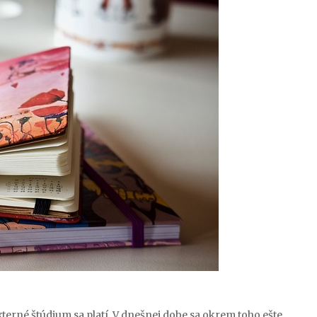
 externé štúdium sa platí. V dnešnej dobe sa okrem toho ešte