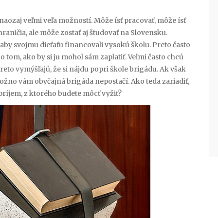
naozaj veľmi veľa možností. Môže ísť pracovať, môže ísť
raničia, ale môže zostať aj študovať na Slovensku.
 aby svojmu dieťaťu financovali vysokú školu. Preto často
o tom, ako by si ju mohol sám zaplatiť. Veľmi často chcú
reto vymýšľajú, že si nájdu popri škole brigádu. Ak však
možno vám obyčajná brigáda nepostačí. Ako teda zariadiť,
 príjem, z ktorého budete môcť vyžiť?