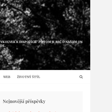
EDYKOĽVEK K DISPOZÍCII? POTOM JE REČ O NAŠOM ON
JDE.
WEB
ŽIVOTNÝ ŠTÝL
Nejnovější příspěvky