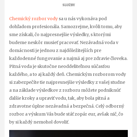
SLUŽBY
Chemický rozbor vody
sa u nás vykonáva pod
dohľadom profesionála. Samozrejme, kvôli tomu, aby
sme získali, čo najpresnejšie výsledky, s ktorými
budeme neskôr musieť pracovať. Nezávadná voda v
domácnosti je jednou z najdôležitejších pre
každodenné fungovanie a najmä aj pre zdravie človeka.
Pitná voda je skutočne neoddeliteľnou súčasťou
každého, a to aj každý deň. Chemickým rozborom vody
si zabezpečíte tie najpresnejšie výsledky z vašej studne
a na základe výsledkov z rozboru môžete podniknúť
ďalšie kroky a upraviť vodu, tak, aby bola pitná a
zdravotne úplne nezávadná a bezpečná. Celý odborný
rozbor a výskum Vás bude stáť zopár eur, avšak nič, čo
by si každý nemohol dovoliť.