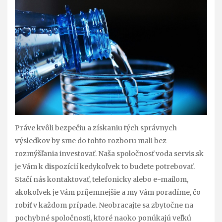
Práve kvôli bezpečiu a získaniu tých správnych
výsledkov by sme do tohto rozboru mali bez
rozmýšľania investovať. Naša spoločnosť voda servis.sk
je Vám k dispozícií kedykoľvek to budete potrebovať.
Stačí nás kontaktovať, telefonicky alebo e-mailom,
akokoľvek je Vám príjemnejšie a my Vám poradíme, čo
robiť v každom prípade. Neobracajte sa zbytočne na
pochybné spoločnosti, ktoré naoko ponúkajú veľkú