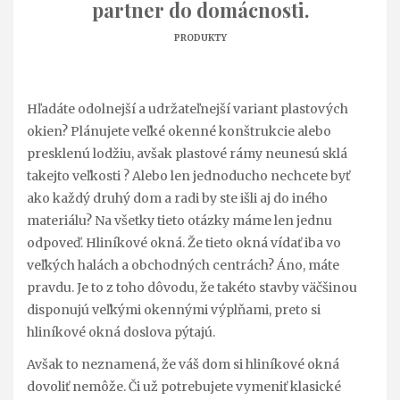
partner do domácnosti.
PRODUKTY
Hľadáte odolnejší a udržateľnejší variant plastových
okien? Plánujete veľké okenné konštrukcie alebo
presklenú lodžiu, avšak plastové rámy neunesú sklá
takejto veľkosti ? Alebo len jednoducho nechcete byť
ako každý druhý dom a radi by ste išli aj do iného
materiálu? Na všetky tieto otázky máme len jednu
odpoveď. Hliníkové okná. Že tieto okná vídať iba vo
veľkých halách a obchodných centrách? Áno, máte
pravdu. Je to z toho dôvodu, že takéto stavby väčšinou
disponujú veľkými okennými výplňami, preto si
hliníkové okná doslova pýtajú.
Avšak to neznamená, že váš dom si hliníkové okná
dovoliť nemôže. Či už potrebujete vymeniť klasické