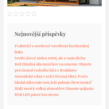
Nejnovější příspěvky
Praktické a moderné osvetlenie kuchynskej
linky
Svetlo, ktoré nielen svieti, ale s vami dýcha
Keď chladná sila mení kov na umenie: Objavte
precíznosť vodného lúča v Bratislave
Autentický relax v srdci Hornej Nitry: Prečo
hľadať súkromie tam, kde pulzuje život mesta?
Malý most k veľkej atmosfére: Umenie spájania
RGB LED pásov bez stresu