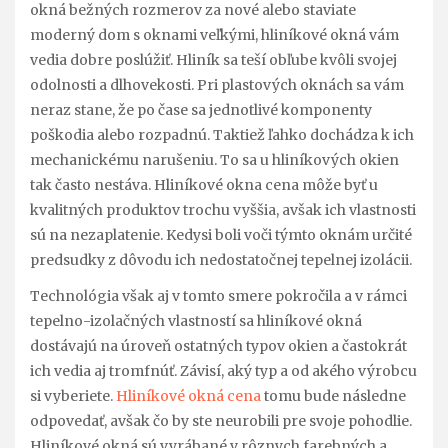
okná bežných rozmerov za nové alebo staviate
moderný dom s oknami veľkými, hliníkové okná vám
vedia dobre poslúžiť. Hliník sa teší obľube kvôli svojej
odolnosti a dlhovekosti. Pri plastových oknách sa vám
neraz stane, že po čase sa jednotlivé komponenty
poškodia alebo rozpadnú. Taktiež ľahko dochádza k ich
mechanickému narušeniu. To sa u hliníkových okien
tak často nestáva. Hliníkové okna cena môže byť u
kvalitných produktov trochu vyššia, avšak ich vlastnosti
sú na nezaplatenie. Kedysi boli voči týmto oknám určité
predsudky z dôvodu ich nedostatočnej tepelnej izolácii.
Technológia však aj v tomto smere pokročila a v rámci
tepelno-izolačných vlastností sa hliníkové okná
dostávajú na úroveň ostatných typov okien a častokrát
ich vedia aj tromfnúť. Závisí, aký typ a od akého výrobcu
si vyberiete.
Hliníkové okná cena
tomu bude následne
odpovedať, avšak čo by ste neurobili pre svoje pohodlie.
Hliníkové okná sú vyrábané v rôznych farebných a