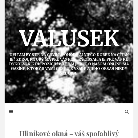
Přejít
k
obsahu
VALUSEK
UVÍTALI BY STE NA CHVÍLE POHODY AJ NIEČO DOBRÉ NA ČÍTAN
IE? ZDROJ, KTORÝ MÁ PRE VÁS PESTRÝ OBSAH A JE PRE VÁS KE
DYKOĽVEK K DISPOZÍCII? POTOM JE REČ O NAŠOM ONLINE MA
GAZÍNE, KTORÝ S VAMI CESTUJE VŠADE A JEHO OBSAH NIKDY
NEDÔJDE.
Hliníkové okná – váš spoľahlivý