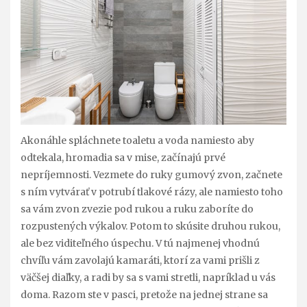
Akonáhle spláchnete toaletu a voda namiesto aby
odtekala, hromadia sa v mise, začínajú prvé
nepríjemnosti. Vezmete do ruky gumový zvon, začnete
s ním vytvárať v potrubí tlakové rázy, ale namiesto toho
sa vám zvon zvezie pod rukou a ruku zaboríte do
rozpustených výkalov. Potom to skúsite druhou rukou,
ale bez viditeľného úspechu. V tú najmenej vhodnú
chvíľu vám zavolajú kamaráti, ktorí za vami prišli z
väčšej diaľky, a radi by sa s vami stretli, napríklad u vás
doma. Razom ste v pasci, pretože na jednej strane sa