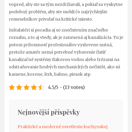
vopred, aby ste sa tým nezdržiavali, a pokiaľ sa vyskytne
podobný problém, aby ste mohli čo najrýchlejšie
remeselníkov privolať na kritické miesto.
Inštalatéri si poradia aj so znečistením značného
rozsahu, a to aj vtedy, ak je zanesená aj kanalizácia. Tu je
potom prítomnosť profesionálov vyslovene nutná,
pretože amatér nemá potrebné vybavenie čistiť
kanalizačné systémy tlakovou vodou alebo frézami na
odstraňovanie hrubých mechanických nečistôt, ako sú
kamene, korene, štrk, bahno, piesok atp.
4.5/5 - (13 votes)
Nejnovější příspěvky
Praktické a moderné osvetlenie kuchynskej