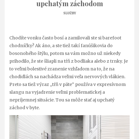
upchatým záchodom
SLUŽBY
Chodíte vonku často bosí a zamilovali ste si barefoot
chodníčky? Ak áno, a ste tiež takí fanúšikovia do
bosonohého štýlu, potom sa vám možno už niekedy
prihodilo, že ste šliapli na tŕň z bodliaka alebo z trnky. Je
to veľmi bolestivé zranenie vzhľadom na to, že na
chodidlách sa nachádza veľmi veľa nervových vlákien.
Preto sa tiež výraz „tŕň v päte“ používa v expresívnom
slangu na vyjadrenie veľmi problematickej a
nepríjemnej situácie. Tou sa môže stať aj upchatý
záchod v byte.