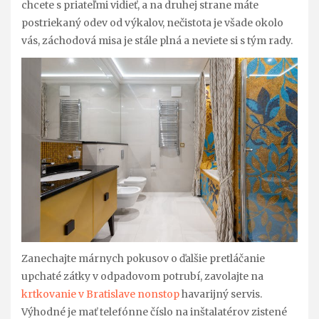
chcete s priateľmi vidieť, a na druhej strane máte
postriekaný odev od výkalov, nečistota je všade okolo
vás, záchodová misa je stále plná a neviete si s tým rady.
Zanechajte márnych pokusov o ďalšie pretláčanie
upchaté zátky v odpadovom potrubí, zavolajte na
krtkovanie v Bratislave nonstop
havarijný servis.
Výhodné je mať telefónne číslo na inštalatérov zistené