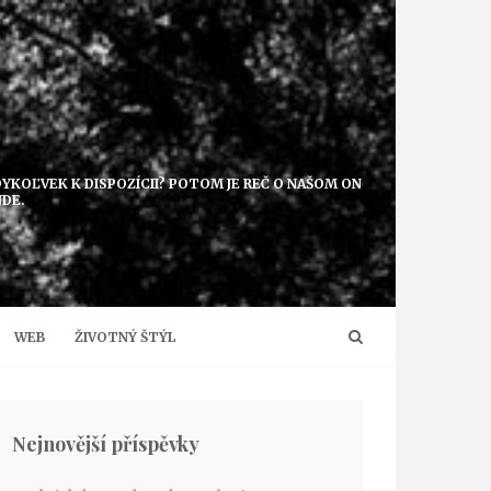
EDYKOĽVEK K DISPOZÍCII? POTOM JE REČ O NAŠOM ON
JDE.
WEB
ŽIVOTNÝ ŠTÝL
Nejnovější příspěvky