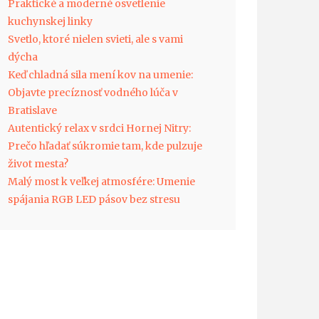
Praktické a moderné osvetlenie
kuchynskej linky
Svetlo, ktoré nielen svieti, ale s vami
dýcha
Keď chladná sila mení kov na umenie:
Objavte precíznosť vodného lúča v
Bratislave
Autentický relax v srdci Hornej Nitry:
Prečo hľadať súkromie tam, kde pulzuje
život mesta?
Malý most k veľkej atmosfére: Umenie
spájania RGB LED pásov bez stresu