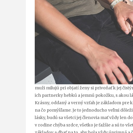
muži milujú pri objatí ženy si privoňať k jej či
ich partnerky hebkú a jemnú pokožku, s akou lá
Krásny, oddaný a verný vzťah je základom pre 
na čo pomýšľame. Je to jednoducho veľmi dôleži
lásky, budú sa všetci jej členovia mať vždy len d
v rodine chýba srdce, všetko je ťažšie a sú to vše
základov a dbať na to, aby bola vždy úprimná a čis