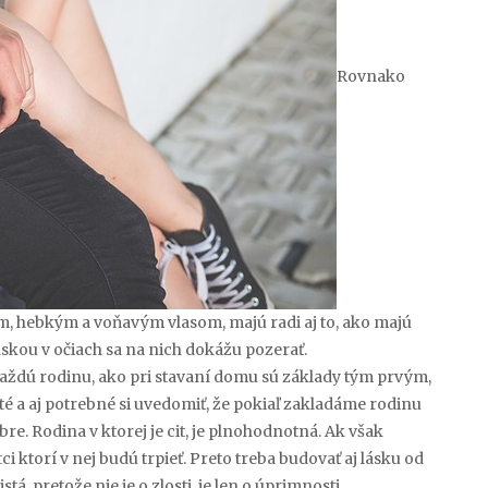
Rovnako
stým, hebkým a voňavým vlasom, majú radi aj to, ako majú
skou v očiach sa na nich dokážu pozerať.
každú rodinu, ako pri stavaní domu sú základy tým prvým,
té a aj potrebné si uvedomiť, že pokiaľ zakladáme rodinu
obre. Rodina v ktorej je cit, je plnohodnotná. Ak však
tci ktorí v nej budú trpieť. Preto treba budovať aj lásku od
tá, pretože nie je o zlosti, je len o úprimnosti.