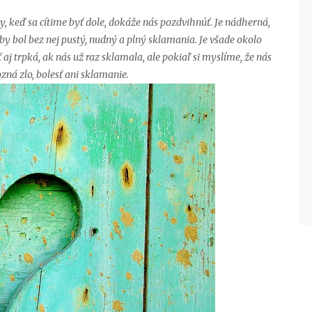
, keď sa cítime byť dole, dokáže nás pozdvihnúť. Je nádherná,
by bol bez nej pustý, nudný a plný sklamania. Je všade okolo
yť aj trpká, ak nás už raz sklamala, ale pokiaľ si myslíme, že nás
ozná zlo, bolesť ani sklamanie.