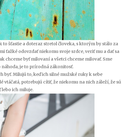
o šťastie a doteraz stretol človeka, s ktorým by stálo za
veľmi ťažké odovzdať niekomu svoje srdce, veriť mu a dať sa
však chceme byť milovaní a všetci chceme milovať. Sme
to náhoda, je to prírodná zákonitosť.
 byť. Milujú to, keď ich silné mužské ruky k sebe
 vtáčatá, potrebujú cítiť, že niekomu na nich záleží, že sú
ť lebo ich miluje.