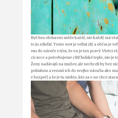
Byť ňou obdarení môže každí, nie každý má však t
to ju zdieľať. Tento svet je veľmi zlý a občas je 
mu do náruče s tým, že on je ten pravý. Všetci 
cicavce a potrebujeme cítiť ľudské teplo, nie je 
Ženy nadávajú na mužov, ale nechceli by bez nich
pritiahnu a vezmú ich do svojho náručia ako malé
v bezpečí a že je tu niekto, kto sa o ne chce stara