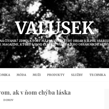
VALUSEK
 NA ČÍTANIE? ZDROJ, KTORÝ MÁ PRE VÁS PESTRÝ OBSAH A JE PRE VÁS K
E MAGAZÍNE, KTORÝ S VAMI CESTUJE VŠADE A JEHO OBSAH NIKDY NEDÔ
OMIKA
MÓDA
MUŽI
PRODUKTY
SLUŽBY
TECHNIKA
om, ak v ňom chýba láska
DOMOV