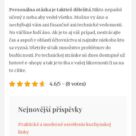
Personálna otázka je taktiež dôležitá.
Nikto nepadol
učený z neba aby vedel všetko. Možno vy áno a
nechýbajú vám ani finančné ani technické vedomosti.
No väčšine ľudí áno. Ak je to aj váš prípad, nestrácajte
čas a aspoň v oblasti účtovníctva si najmite niekoho kto
sa vyzná. Ušetríte si tak množstvo problémov do
budúcnosti. Po technickej stránke sú dnes dostupné už
hotové e-shopy a tak je to iba o vašej šikovnosti či sa na
to cítite.
4.6/5 - (8 votes)
Nejnovější příspěvky
Praktické a moderné osvetlenie kuchynskej
linky