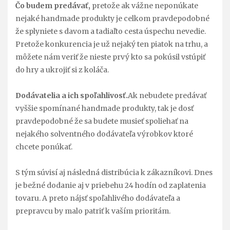
Čo budem predávať,
pretože ak vážne neponúkate
nejaké handmade produkty je celkom pravdepodobné
že splyniete s davom a tadiaľto cesta úspechu nevedie.
Pretože konkurencia je už nejaký ten piatok na trhu, a
môžete nám veriť že nieste prvý kto sa pokúsil vstúpiť
do hry a ukrojiť si z koláča.
Dodávatelia a ich spoľahlivosť.
Ak nebudete predávať
vyššie spomínané handmade produkty, tak je dosť
pravdepodobné že sa budete musieť spoliehať na
nejakého solventného dodávateľa výrobkov ktoré
chcete ponúkať.
S tým súvisí aj následná distribúcia k zákazníkovi. Dnes
je bežné dodanie aj v priebehu 24 hodín od zaplatenia
tovaru. A preto nájsť spoľahlivého dodávateľa a
prepravcu by malo patriť k vaším prioritám.