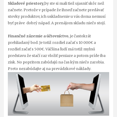
Skladové priestory,
by ste si mali tiež ujasniť skôr než
začnete. Pretože v prípade že ihneď začnete predávať
stovky produktov, ich uskladnenie u vás doma nemusí
byť práve dobrý nápad. A prenájom skladu niečo stojí.
Finančné zázemie a účtovníctvo
, je častokrát
prehliadaný bod. Je totiž rozdiel začať s 10 000€ a
rozdiel začať s 500€. Väčšina ľudí má totiž mylnú
predstavu že stačí raz vložiť peniaze a potom príde iba
zisk. No popritom zabúdajú na čas kým niečo zarobia.
Preto nezabúdajte aj na prevádzkové náklady.