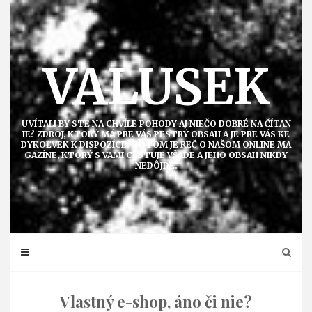
Přejít
k
obsahu
VALUSEK
UVÍTALI BY STE NA CHVÍLE POHODY AJ NIEČO DOBRÉ NA ČÍTAN
IE? ZDROJ, KTORÝ MÁ PRE VÁS PESTRÝ OBSAH A JE PRE VÁS KE
DYKOĽVEK K DISPOZÍCII? POTOM JE REČ O NAŠOM ONLINE MA
GAZÍNE, KTORÝ S VAMI CESTUJE VŠADE A JEHO OBSAH NIKDY
NEDÔJDE.
Vlastný e-shop, áno či nie?