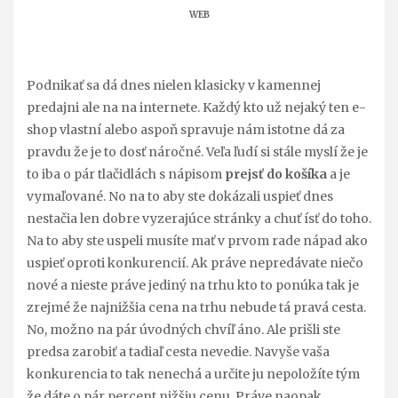
WEB
Podnikať sa dá dnes nielen klasicky v kamennej
predajni ale na na internete. Každý kto už nejaký ten e-
shop vlastní alebo aspoň spravuje nám istotne dá za
pravdu že je to dosť náročné. Veľa ľudí si stále myslí že je
to iba o pár tlačidlách s nápisom
prejsť do košíka
a je
vymaľované. No na to aby ste dokázali uspieť dnes
nestačia len dobre vyzerajúce stránky a chuť ísť do toho.
Na to aby ste uspeli musíte mať v prvom rade nápad ako
uspieť oproti konkurencií. Ak práve nepredávate niečo
nové a nieste práve jediný na trhu kto to ponúka tak je
zrejmé že najnižšia cena na trhu nebude tá pravá cesta.
No, možno na pár úvodných chvíľ áno. Ale prišli ste
predsa zarobiť a tadiaľ cesta nevedie. Navyše vaša
konkurencia to tak nenechá a určite ju nepoložíte tým
že dáte o pár percent nižšiu cenu. Práve naopak.